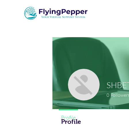
SHBE
0
Follower
Profile
Profile