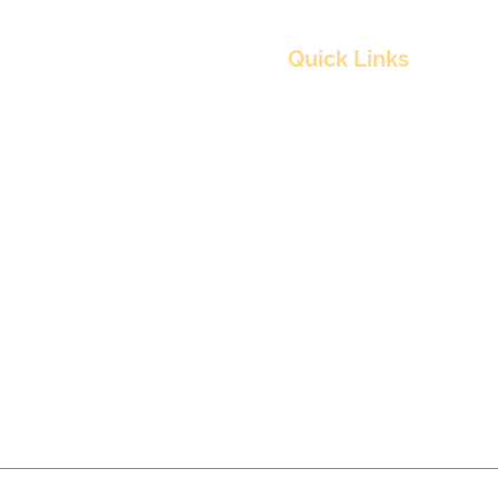
Quick Links
Home
About
Consultants
Articles
Contact Us