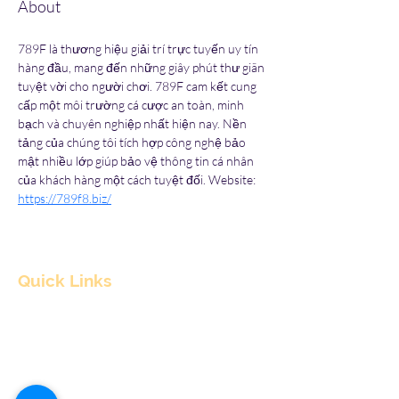
About
789F là thương hiệu giải trí trực tuyến uy tín 
hàng đầu, mang đến những giây phút thư giãn 
tuyệt vời cho người chơi. 789F cam kết cung 
cấp một môi trường cá cược an toàn, minh 
bạch và chuyên nghiệp nhất hiện nay. Nền 
tảng của chúng tôi tích hợp công nghệ bảo 
mật nhiều lớp giúp bảo vệ thông tin cá nhân 
của khách hàng một cách tuyệt đối. Website: 
https://789f8.biz/
Quick Links
Home
About
Consultants