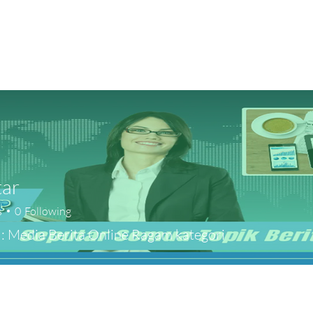
tar
s
0
Following
 : Media Berita Online Ragam kategori