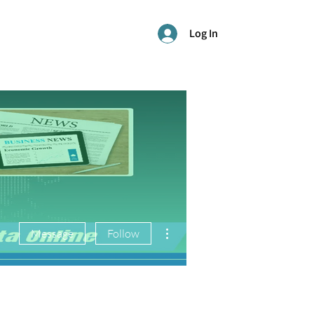
Log In
More actions
Message
Follow