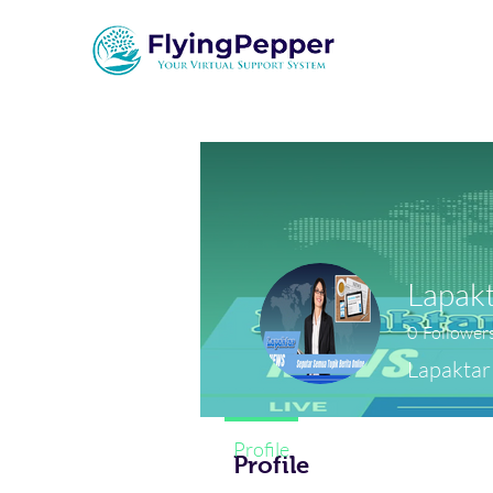
Lapak
0
Follower
Lapaktar
Profile
Profile