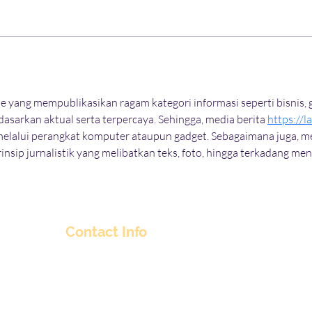
e yang mempublikasikan ragam kategori informasi seperti bisnis, g
dasarkan aktual serta terpercaya. Sehingga, media berita 
https://l
ja melalui perangkat komputer ataupun gadget. Sebagaimana juga, m
nsip jurnalistik yang melibatkan teks, foto, hingga terkadang men
Contact Info
nitul@flyingpepper.in