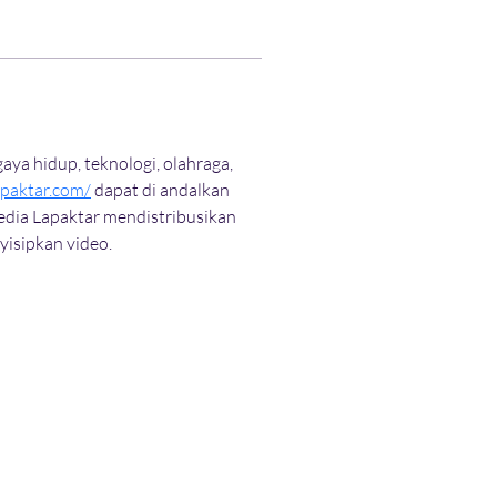
aya hidup, teknologi, olahraga, 
apaktar.com/
 dapat di andalkan 
edia Lapaktar mendistribusikan 
yisipkan video.
Terms and Conditions