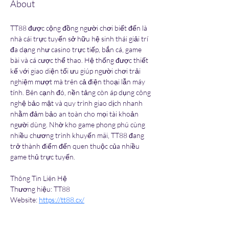
About
TT88 được cộng đồng người chơi biết đến là 
nhà cái trực tuyến sở hữu hệ sinh thái giải trí 
đa dạng như casino trực tiếp, bắn cá, game 
bài và cá cược thể thao. Hệ thống được thiết 
kế với giao diện tối ưu giúp người chơi trải 
nghiệm mượt mà trên cả điện thoại lẫn máy 
tính. Bên cạnh đó, nền tảng còn áp dụng công 
nghệ bảo mật và quy trình giao dịch nhanh 
nhằm đảm bảo an toàn cho mọi tài khoản 
người dùng. Nhờ kho game phong phú cùng 
nhiều chương trình khuyến mãi, TT88 đang 
trở thành điểm đến quen thuộc của nhiều 
game thủ trực tuyến.
Thông Tin Liên Hệ
Thương hiệu: TT88
Website: 
https://tt88.cx/