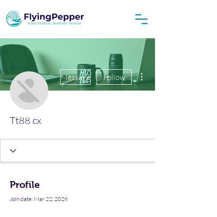
More actions
Message
Follow
Tt88 cx
Profile
Join date: Mar 22, 2026