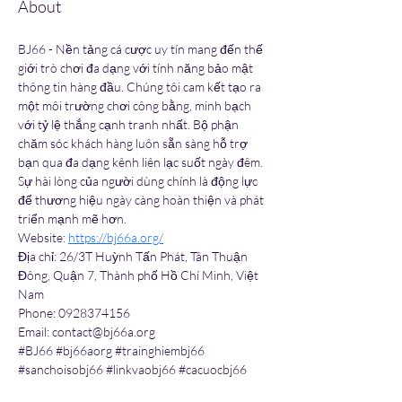
About
BJ66 - Nền tảng cá cược uy tín mang đến thế 
giới trò chơi đa dạng với tính năng bảo mật 
thông tin hàng đầu. Chúng tôi cam kết tạo ra 
một môi trường chơi công bằng, minh bạch 
với tỷ lệ thắng cạnh tranh nhất. Bộ phận 
chăm sóc khách hàng luôn sẵn sàng hỗ trợ 
bạn qua đa dạng kênh liên lạc suốt ngày đêm. 
Sự hài lòng của người dùng chính là động lực 
để thương hiệu ngày càng hoàn thiện và phát 
triển mạnh mẽ hơn.
Website: 
https://bj66a.org/
Địa chỉ: 26/3T Huỳnh Tấn Phát, Tân Thuận 
Đông, Quận 7, Thành phố Hồ Chí Minh, Việt 
Nam
Phone: 0928374156
Email: contact@bj66a.org
#BJ66 #bj66aorg #trainghiembj66 
#sanchoisobj66 #linkvaobj66 #cacuocbj66