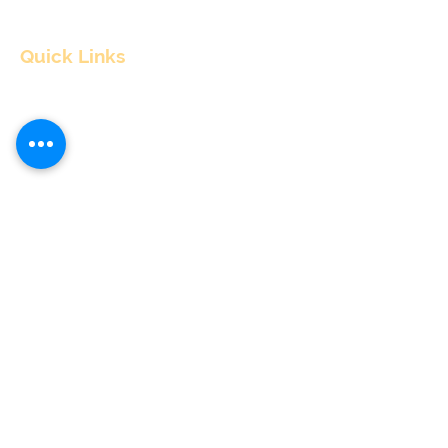
Quick Links
Home
About
Consultants
Articles
Contact Us
Contact Info
nitul@flyingpepper.in
Cancellations & Refund policy