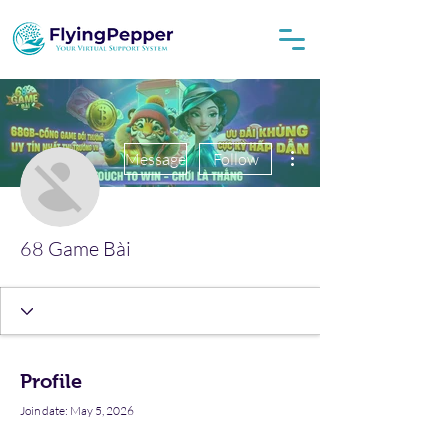
More actions
Message
Follow
68 Game Bài
Profile
Join date: May 5, 2026