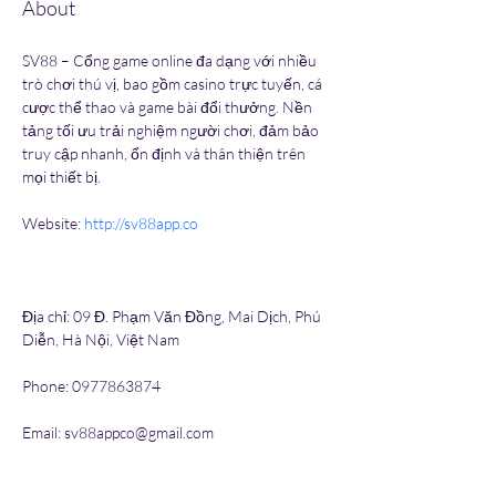
About
SV88 – Cổng game online đa dạng với nhiều 
trò chơi thú vị, bao gồm casino trực tuyến, cá 
cược thể thao và game bài đổi thưởng. Nền 
tảng tối ưu trải nghiệm người chơi, đảm bảo 
truy cập nhanh, ổn định và thân thiện trên 
mọi thiết bị. 
Website: 
http://sv88app.co
Địa chỉ: 09 Đ. Phạm Văn Đồng, Mai Dịch, Phú 
Diễn, Hà Nội, Việt Nam 
Phone: 0977863874 
Email: sv88appco@gmail.com 