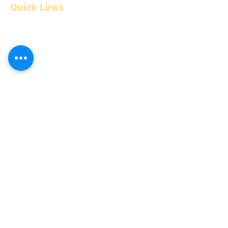
Quick Links
Home
About
Consultants
Articles
Contact Us
Contact Info
nitul@flyingpepper.in
Cancellations & Refund policy
Privacy Policy