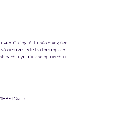
c tuyến. Chúng tôi tự hào mang đến 
à xổ số với tỷ lệ trả thưởng cao. 
nh bạch tuyệt đối cho người chơi. 
SHBETGiaiTri