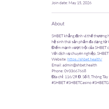
Join date: May 15, 2026
About
SHBET khẳng định vị thế thương hiệ
hệ sinh thái sản phẩm đa dạng từ C
Điểm mạnh vượt trội của SHBET chí
Với dịch vụ chuyên nghiệp, SHBET 
Website: 
https://shbet.health/
Email: admin@shbet.health
Phone: 0933667668
Địa chỉ: 116/2R Đ. Số 8, Thông Tâ
#SHBET #SHBETCasino #SHBETGa