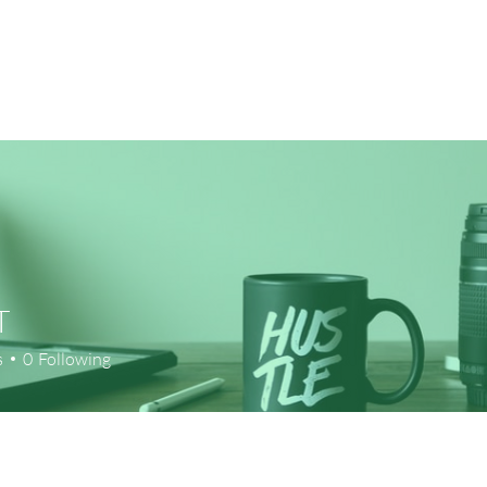
T
s
0
Following