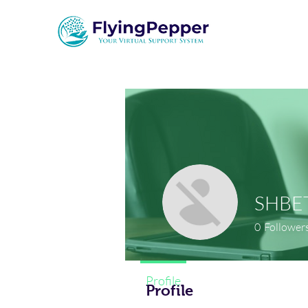
SHBE
0
Follower
Profile
Profile