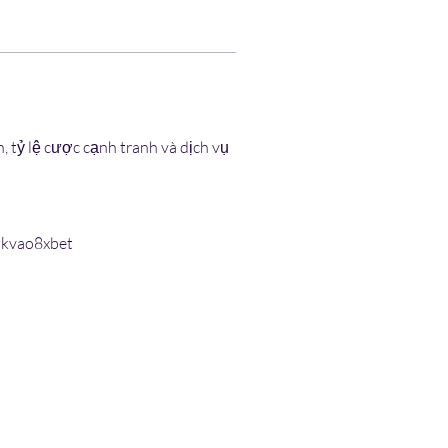
, tỷ lệ cược cạnh tranh và dịch vụ 
nkvao8xbet
Terms and Conditions