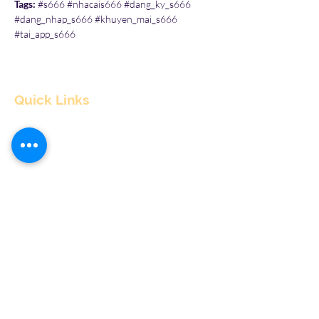
Tags: 
#s666 #nhacais666 #dang_ky_s666 
#dang_nhap_s666 #khuyen_mai_s666 
#tai_app_s666
Quick Links
Home
About
Consultants
Articles
Contact Us
Contact Info
nitul@flyingpepper.in