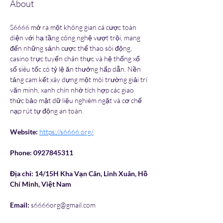
About
S6666 mở ra một không gian cá cược toàn 
diện với hạ tầng công nghệ vượt trội, mang 
đến những sảnh cược thể thao sôi động, 
casino trực tuyến chân thực và hệ thống xổ 
số siêu tốc có tỷ lệ ăn thưởng hấp dẫn. Nền 
tảng cam kết xây dựng một môi trường giải trí 
văn minh, xanh chín nhờ tích hợp các giao 
thức bảo mật dữ liệu nghiêm ngặt và cơ chế 
nạp rút tự động an toàn.
Website: 
https://s6666.org/
Phone: 0927845311
Địa chỉ: 14/15H Kha Vạn Cân, Linh Xuân, Hồ 
Chí Minh, Việt Nam
Email:
 s6666org@gmail.com