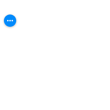
Home
About
Consultants
Articles
Contact Us
Contact Info
nitul@flyingpepper.in
Cancellations & Refund policy
Privacy Policy
Terms and Conditions
Disclaimer