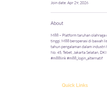
Join date: Apr 29, 2026
About
M88 – Platform taruhan olahraga d
tinggi. M88 beroperasi di bawah l
tahun pengalaman dalam industri h
No. 45, Tebet, Jakarta Selatan, 
#m88link #m88_login_alternatif
Quick Links
Home