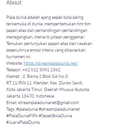
About
Piala dunia adalah ajang sepak bola paling 
terkemuka di dunia, mempertemukan tim-tim 
papan atas dan pertandingan-pertandingan 
menegangkan, menarik jutaan penggemar. 
Temukan pertunjukan papan atas dan rasakan 
sepenuhnya emosi intens yang ditawarkan 
turnamen ini.
Website: 
https://streampialadunia.net/
Telepon: +62 812 3981 1342
Alamat : Jl. Bisma 2 Blok G4 No.5, 
RT.11/RW.11, Klender, Kec. Duren Sawit, 
Kota Jakarta Timur, Daerah Khusus Ibukota 
Jakarta 13470, Indonesia
Email: streampialadunianet@gmail.com
Tags: #pialadunia #streampialadunianet 
#PialaDuniaFIFA #SepakBolaDunia  
#JuaraPialaDunia