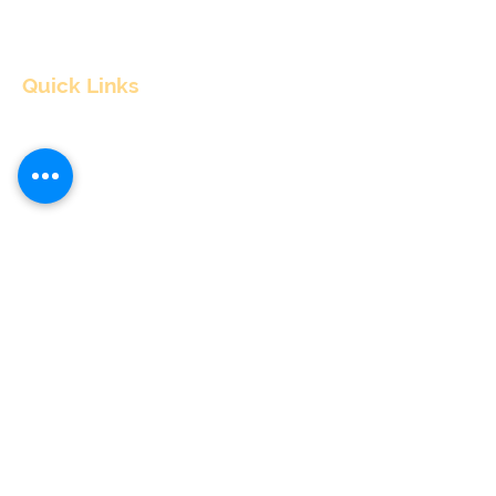
Quick Links
Home
About
Consultants
Articles
Contact Us
Contact Info
nitul@flyingpepper.in