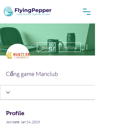
More actions
Message
Follow
Cổng game Manclub
Profile
Join date: Jan 24, 2026