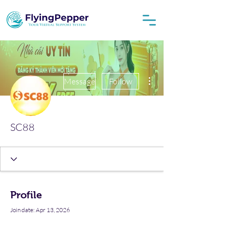
More actions
Message
Follow
SC88
Profile
Join date: Apr 13, 2026