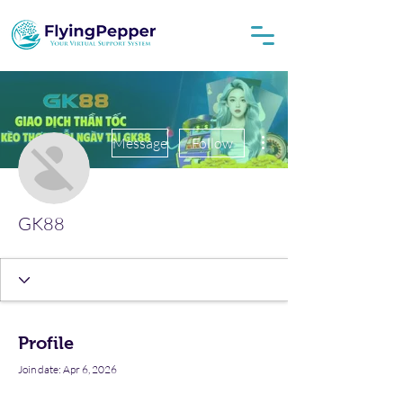
More actions
Message
Follow
GK88
Profile
Join date: Apr 6, 2026